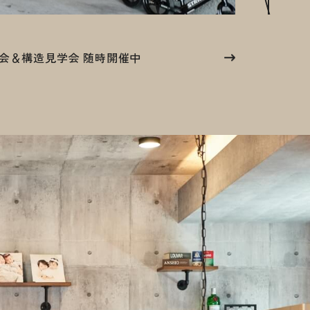
談会＆構造見学会 随時開催中
談会 ＆ 構造見学会 随時開催中
4.4-5オープンハウス完成見学会開催！【薪ストーブ×インナーガレージ×吹抜け】
【4/11(土)~4/12(日)開催】Masterオーナーハウス２棟同時完成見学会 in 旭川市近郊