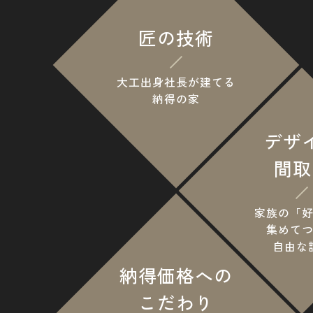
匠の技術
大工出身社長が建てる
納得の家
デザ
間取
家族の「
集めて
自由な
納得価格への
こだわり