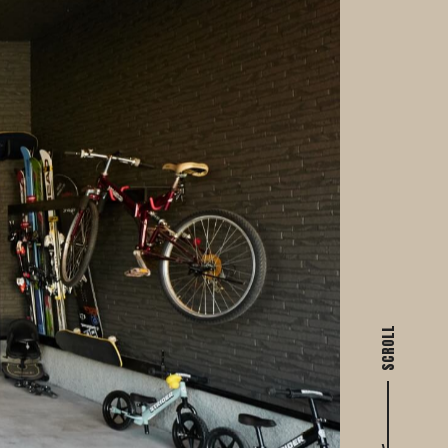
SCROLL
4.4-5オープンハウス完成見学会開催！【薪ストーブ×インナーガレージ×吹抜け】
【4/11(土)~4/12(日)開催】Masterオーナーハウス２棟同時完成見学会 in 旭川市近郊