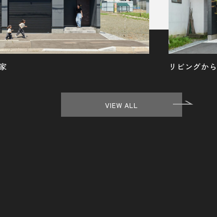
家
リビングか
VIEW ALL