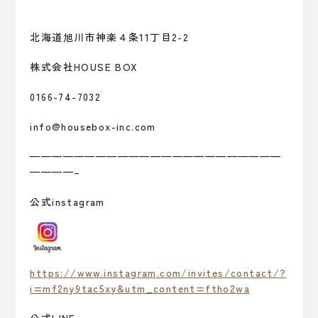
北海道旭川市神楽４条11丁目2-2
株式会社HOUSE BOX
0166-74-7032
info@housebox-inc.com
———————————————————————
————–
公式instagram
https://www.instagram.com/invites/contact/?
i=mf2ny9tac5xy&utm_content=ftho2wa
公式LINE