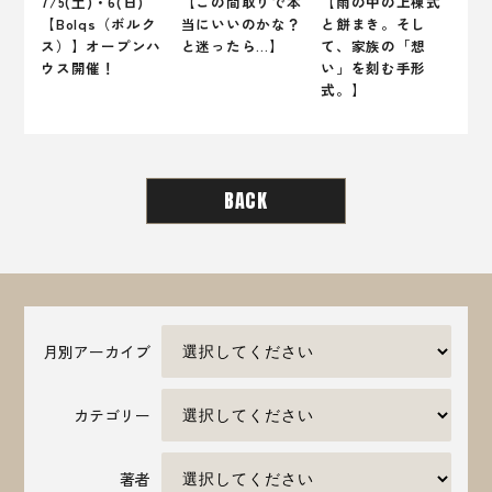
7/5(土)・6(日)
【この間取りで本
【雨の中の上棟式
【Bolqs（ボルク
当にいいのかな？
と餅まき。そし
ス）】オープンハ
と迷ったら…】
て、家族の「想
ウス開催！
い」を刻む手形
式。】
BACK
月別アーカイブ
カテゴリー
著者