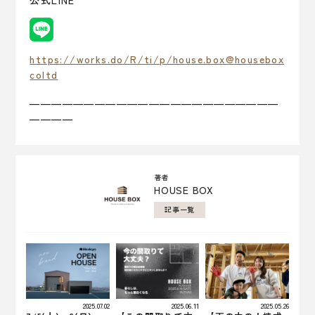
https://works.do/R/ti/p/house.box@housebox
coltd
———————————————————————
————
著者
HOUSE BOX
記事一覧
2025.07.02
2025.06.11
2025.05.26