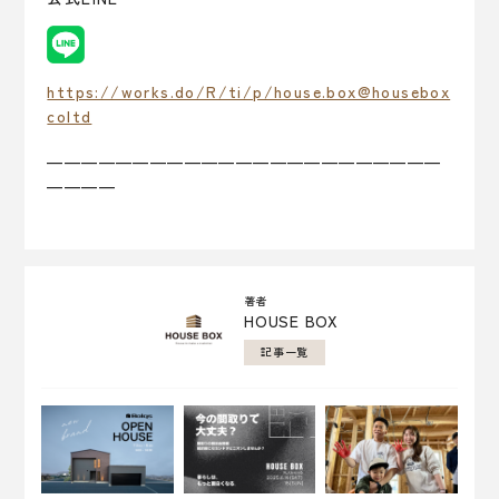
https://works.do/R/ti/p/house.box@housebox
coltd
———————————————————————
————
著者
HOUSE BOX
記事一覧