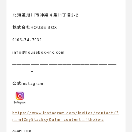
北海道旭川市神楽４条11丁目2-2
株式会社HOUSE BOX
0166-74-7032
info@housebox-inc.com
———————————————————————
————–
公式instagram
https://www.instagram.com/invites/contact/?
i=mf2ny9tac5xy&utm_content=ftho2wa
公式LINE