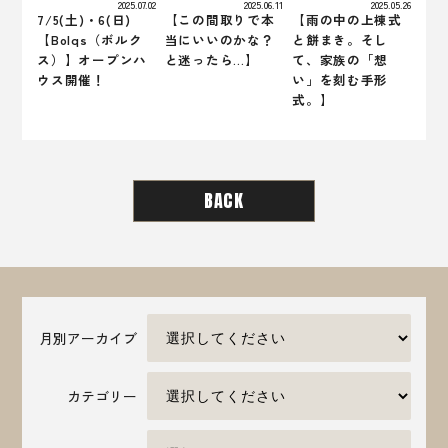
2025.07.02
2025.06.11
2025.05.26
7/5(土)・6(日)
【この間取りで本
【雨の中の上棟式
【Bolqs（ボルク
当にいいのかな？
と餅まき。そし
ス）】オープンハ
と迷ったら…】
て、家族の「想
ウス開催！
い」を刻む手形
式。】
BACK
月別アーカイブ
カテゴリー