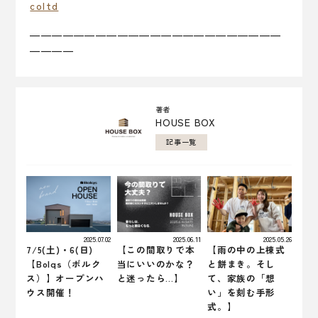
coltd
———————————————————————
————
著者
HOUSE BOX
記事一覧
2025.07.02
2025.06.11
2025.05.26
7/5(土)・6(日)
【この間取りで本
【雨の中の上棟式
【Bolqs（ボルク
当にいいのかな？
と餅まき。そし
ス）】オープンハ
と迷ったら…】
て、家族の「想
ウス開催！
い」を刻む手形
式。】