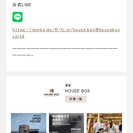
公式LINE
https://works.do/R/ti/p/house.box@housebox
coltd
———————————————————————
————–
著者
HOUSE BOX
記事一覧