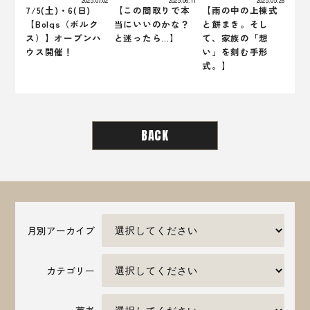
7/5(土)・6(日)
【この間取りで本
【雨の中の上棟式
【Bolqs（ボルク
当にいいのかな？
と餅まき。そし
ス）】オープンハ
と迷ったら…】
て、家族の「想
ウス開催！
い」を刻む手形
式。】
BACK
月別アーカイブ
カテゴリー